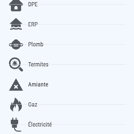
DPE
ERP
Plomb
Termites
Amiante
Gaz
Électricité