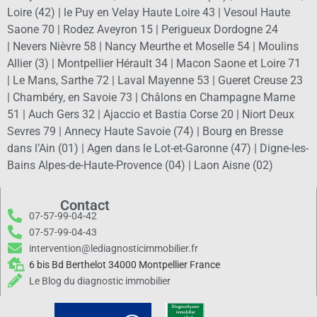
Loire (42)
|
le Puy en Velay Haute Loire 43
|
Vesoul Haute
Saone 70
|
Rodez Aveyron 15
|
Perigueux Dordogne 24
|
Nevers Nièvre 58
|
Nancy Meurthe et Moselle 54
|
Moulins
Allier (3)
|
Montpellier Hérault 34
|
Macon Saone et Loire 71
|
Le Mans, Sarthe 72
|
Laval Mayenne 53
|
Gueret Creuse 23
|
Chambéry, en Savoie 73
|
Châlons en Champagne Marne
51
|
Auch Gers 32
|
Ajaccio et Bastia Corse 20
|
Niort Deux
Sevres 79
|
Annecy Haute Savoie (74)
|
Bourg en Bresse
dans l’Ain (01)
|
Agen dans le Lot-et-Garonne (47)
|
Digne-les-
Bains Alpes-de-Haute-Provence (04)
|
Laon Aisne (02)
Contact
07-57-99-04-42
07-57-99-04-43
intervention@lediagnosticimmobilier.fr
6 bis Bd Berthelot 34000 Montpellier France
Le Blog du diagnostic immobilier