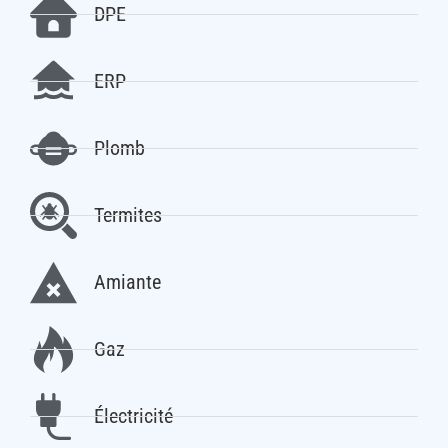
DPE
ERP
Plomb
Termites
Amiante
Gaz
Électricité