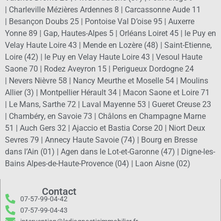
|
Charleville Mézières Ardennes 8
|
Carcassonne Aude 11
|
Besançon Doubs 25
|
Pontoise Val D’oise 95
|
Auxerre
Yonne 89
|
Gap, Hautes-Alpes 5
|
Orléans Loiret 45
|
le Puy en
Velay Haute Loire 43
|
Mende en Lozère (48)
|
Saint-Etienne,
Loire (42)
|
le Puy en Velay Haute Loire 43
|
Vesoul Haute
Saone 70
|
Rodez Aveyron 15
|
Perigueux Dordogne 24
|
Nevers Nièvre 58
|
Nancy Meurthe et Moselle 54
|
Moulins
Allier (3)
|
Montpellier Hérault 34
|
Macon Saone et Loire 71
|
Le Mans, Sarthe 72
|
Laval Mayenne 53
|
Gueret Creuse 23
|
Chambéry, en Savoie 73
|
Châlons en Champagne Marne
51
|
Auch Gers 32
|
Ajaccio et Bastia Corse 20
|
Niort Deux
Sevres 79
|
Annecy Haute Savoie (74)
|
Bourg en Bresse
dans l’Ain (01)
|
Agen dans le Lot-et-Garonne (47)
|
Digne-les-
Bains Alpes-de-Haute-Provence (04)
|
Laon Aisne (02)
Contact
07-57-99-04-42
07-57-99-04-43