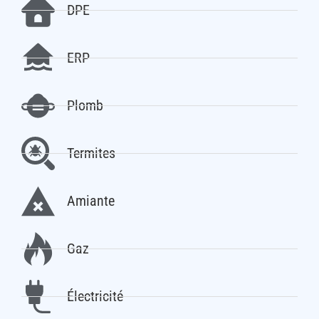
DPE
ERP
Plomb
Termites
Amiante
Gaz
Électricité