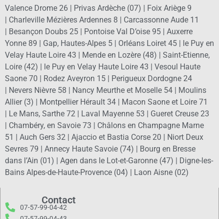
Valence Drome 26 |
Privas Ardèche (07)
|
Foix Ariège 9
|
Charleville Mézières Ardennes 8
|
Carcassonne Aude 11
|
Besançon Doubs 25
|
Pontoise Val D’oise 95
|
Auxerre
Yonne 89
|
Gap, Hautes-Alpes 5
|
Orléans Loiret 45
|
le Puy en
Velay Haute Loire 43
|
Mende en Lozère (48)
|
Saint-Etienne,
Loire (42)
|
le Puy en Velay Haute Loire 43
|
Vesoul Haute
Saone 70
|
Rodez Aveyron 15
|
Perigueux Dordogne 24
|
Nevers Nièvre 58
|
Nancy Meurthe et Moselle 54
|
Moulins
Allier (3)
|
Montpellier Hérault 34
|
Macon Saone et Loire 71
|
Le Mans, Sarthe 72
|
Laval Mayenne 53
|
Gueret Creuse 23
|
Chambéry, en Savoie 73
|
Châlons en Champagne Marne
51
|
Auch Gers 32
|
Ajaccio et Bastia Corse 20
|
Niort Deux
Sevres 79
|
Annecy Haute Savoie (74)
|
Bourg en Bresse
dans l’Ain (01)
|
Agen dans le Lot-et-Garonne (47)
|
Digne-les-
Bains Alpes-de-Haute-Provence (04)
|
Laon Aisne (02)
Contact
07-57-99-04-42
07-57-99-04-43