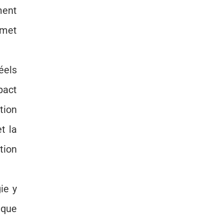
ment
émet
éels
pact
tion
t la
tion
ie y
ique