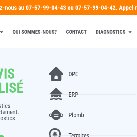
ez-nous au 07-57-99-04-43 ou 07-57-99-04-42. Appel 
QUI SOMMES-NOUS?
CONTACT
DIAGNOSTICS
VIS
DPE
LISÉ
ERP
stics
ctement.
Plomb
ostics
Termites