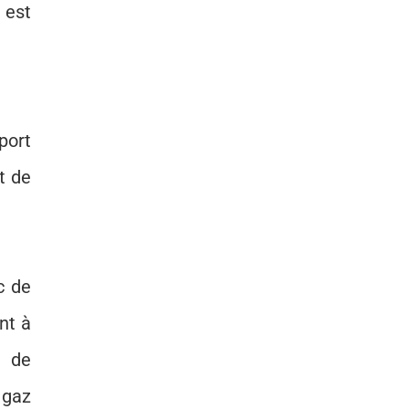
n est
port
t de
c de
nt à
u de
 gaz