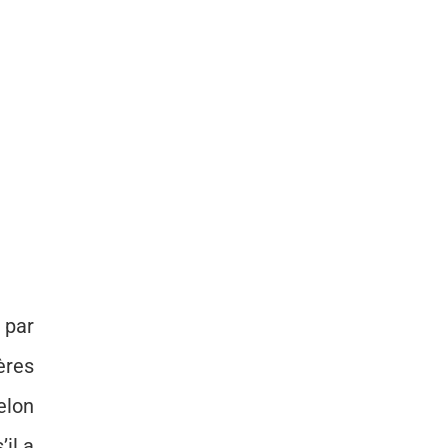
 par
ères
elon
’il a