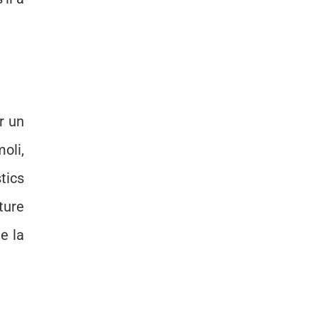
r un
oli,
tics
ture
e la