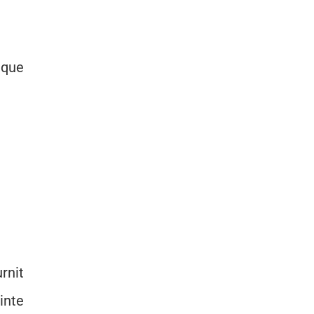
aque
rnit
inte